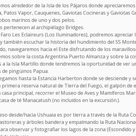
amos alrededor de la Isla de los Pájaros donde apreciaremo
, Patos Vapor, Cauquenes, Gaviotas Cocineras y Gaviotas Gr
obos marinos de uno y dos pelos.
s pertenecen al archipiélago Bridges.
al Faro Les Eclaireurs (Los Iluminadores), podremos aprecia
y también escuchar la historia del hundimiento del SS Mon
o, navegaremos hacia el Este disfrutando de los maravilloso
aremos sobre la costa Argentina Puerto Almanza y sobre la co
 a la Isla Martillo donde tendremos la oportunidad de ver 
 de pingüinos Papua.
vegamos hasta la Estancia Harberton donde se desciende y se 
a primera reserva natural de Tierra del Fuego, el galpón de esq
la casa principal, recorrer el Museo de Aves y Mamíferos M
 casa de té Manacatush (no incluidos en la excursión.).
reso desde/hacia Ushuaia es por tierra a través de la Ruta C
castoreras y árboles bandera y empalmando la Ruta Nacional 
para observar y fotografiar los lagos de la zona (Escondido