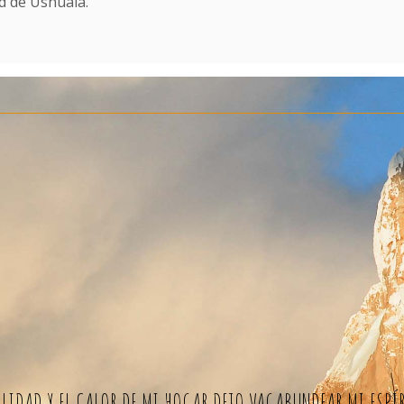
ad de Ushuaia.
IDAD Y EL CALOR DE MI HOGAR DEJO VAGABUNDEAR MI ESPÍR