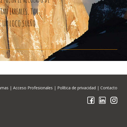
TAN IRREALES, TAN
E UN LOCO SUEÑO.
amas
|
Acceso Profesionales
|
Política de privacidad
|
Contacto