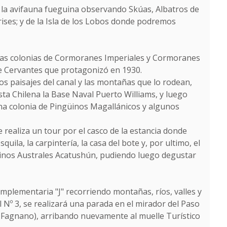
s la avifauna fueguina observando Skúas, Albatros de
ises; y de la Isla de los Lobos donde podremos
r las colonias de Cormoranes Imperiales y Cormoranes
te Cervantes que protagonizó en 1930.
s paisajes del canal y las montañas que lo rodean,
sta Chilena la Base Naval Puerto Williams, y luego
una colonia de Pingüinos Magallánicos y algunos
realiza un tour por el casco de la estancia donde
uila, la carpintería, la casa del bote y, por ultimo, el
arinos Australes Acatushún, pudiendo luego degustar
omplementaria "J" recorriendo montañas, ríos, valles y
Nº 3, se realizará una parada en el mirador del Paso
 y Fagnano), arribando nuevamente al muelle Turístico