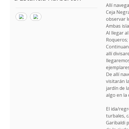
Allí naveg
Ceja Negra
observar l
Ambas isla
Al llegar 
Roqueros; 
Continuand
allí divis
llegaremos
ejemplares
De allí na
visitarán l
jardín de 
algo en la
El ida/reg
turbales, 
Garibaldi 