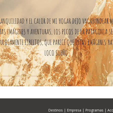
ANQUILIDAD Y EL CALOR DE MI HOGAR DEJO VAGABUNDEAR MI
TAS IMÁGENES Y AVENTURAS, LOS PICOS DE LA PATAGONIA SE
BULOSAMENTE ESBELTOS, QUE PARECE QUE ESTAS IMÁGENES H
LOCO SUEÑO.
Destinos
|
Empresa
|
Programas
|
Acc