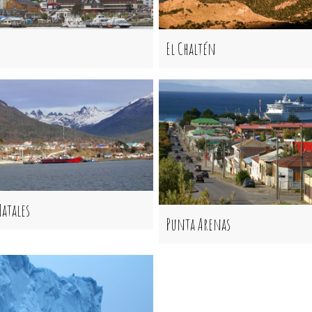
El Chaltén
Natales
Punta Arenas