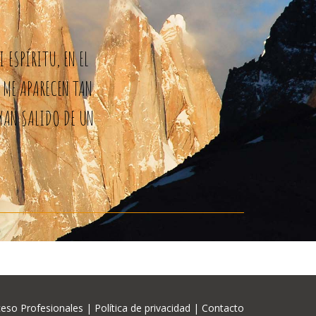
 ESPÍRITU, EN EL
 ME APARECEN TAN
AYAN SALIDO DE UN
eso Profesionales
|
Política de privacidad
|
Contacto