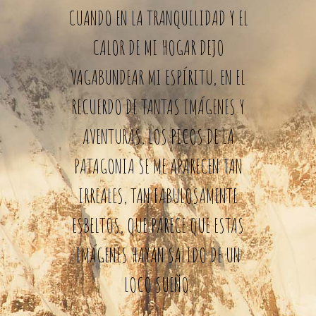
CUANDO EN LA TRANQUILIDAD Y EL
CALOR DE MI HOGAR DEJO
VAGABUNDEAR MI ESPÍRITU, EN EL
RECUERDO DE TANTAS IMÁGENES Y
AVENTURAS, LOS PICOS DE LA
PATAGONIA SE ME APARECEN TAN
IRREALES, TAN FABULOSAMENTE
ESBELTOS, QUE PARECE QUE ESTAS
IMÁGENES HAYAN SALIDO DE UN
LOCO SUEÑO.