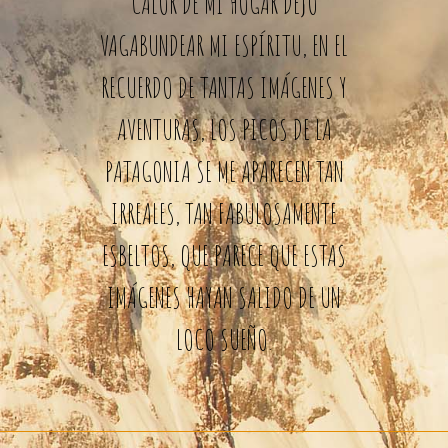
CALOR DE MI HOGAR DEJO
VAGABUNDEAR MI ESPÍRITU, EN EL
RECUERDO DE TANTAS IMÁGENES Y
AVENTURAS, LOS PICOS DE LA
PATAGONIA SE ME APARECEN TAN
IRREALES, TAN FABULOSAMENTE
ESBELTOS, QUE PARECE QUE ESTAS
IMÁGENES HAYAN SALIDO DE UN
LOCO SUEÑO.