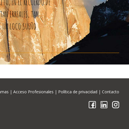
ITU, EN EL RECUERDO DE
TAN IRREALES, TAN
E UN LOCO SUEÑO.
amas
|
Acceso Profesionales
|
Política de privacidad
|
Contacto