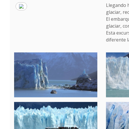
Llegando h
glaciar, r
El embarqu
glaciar, co
Esta excur
diferente 