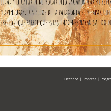
IDAD Y EL CALOR DE MI HOGAR DEJO VAGABUNDEAR MI ESPÍR
Y AVENTURAS, LOS PICOS DE LA PATAGONIA SE ME APARECEN 
SBELTOS, QUE PARECE QUE ESTAS IMÁGENES HAYAN SALIDO D
Destinos
|
Empresa
|
Progr