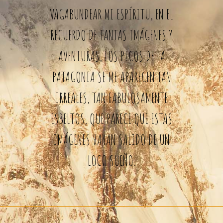
VAGABUNDEAR MI ESPÍRITU, EN EL
RECUERDO DE TANTAS IMÁGENES Y
AVENTURAS, LOS PICOS DE LA
PATAGONIA SE ME APARECEN TAN
IRREALES, TAN FABULOSAMENTE
ESBELTOS, QUE PARECE QUE ESTAS
IMÁGENES HAYAN SALIDO DE UN
LOCO SUEÑO.